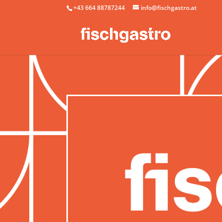
+43 664 88787244
info@fischgastro.at